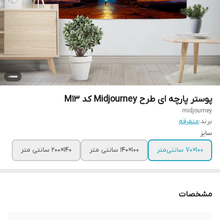
پوستر پارچه ای طرح Midjourney کد M13
midjourney
برند:
متفرقه
سایز
100×70 سانتی‌متر
100×140 سانتی متر
140×200 سانتی متر
مشخصات