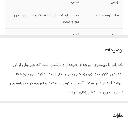
جنس
ساتن
سایر توضیحات
جنس پارچه ساتن درجه یک و به صورت دور
دوزی شده
تعداد
1 قلم
توضیحات
بکدراپ یا تپستری، پارچه‌ای طرحدار و تزئینی است که می‌توان از آن
به‌عنوان دکور دیواری، روتختی یا زیرانداز استفاده کرد. این پارچه‌ها
الهام‌گرفته از هنر سنتی آسیای جنوبی هستند و امروزه در دکوراسیون
داخلی مدرن، جایگاه ویژه‌ای دارند.
جنس این بکدراپ‌ها از پارچه ساتن درجه‌یک بوده و به‌راحتی با پونز یا
میخ روی دیوار یا سقف نصب می‌شوند. رنگ‌ها ثابت بوده و قابل
نظرات
شست‌وشو در ماشین لباسشویی هستند، بدون نگرانی از افت کیفیت یا