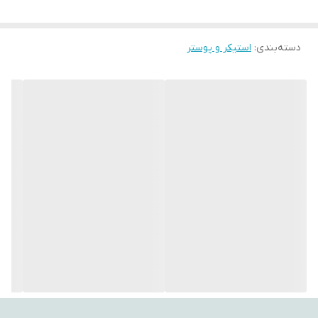
تغییر رنگ.
با استفاده از این تپستری‌ها، می‌توانید به فضای اتاق‌تان جلوه‌ای هنری،
دسته‌بندی
:
استیکر و پوستر
آرامش‌بخش و متفاوت ببخشید. طراحی‌های متنوع و چشم‌نواز آن‌ها
می‌توانند تأثیر مثبتی بر روحیه شما بگذارند و حس تازگی به محیط
اطراف‌تان ببخشند.
اگر به دنبال هدیه‌ای خاص، کاربردی و ماندگار هستید، بکدراپ یکی از
گزینه‌های ایده‌آل برای مناسبت‌های مختلف است.