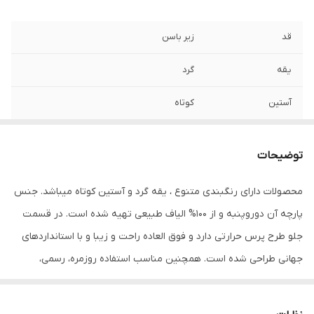
قد
زیر باسن
یقه
گرد
آستین
کوتاه
مورد استفاده
اسپرت , روزمره , مهمانی
توضیحات
جنس
پنبه دورو
محصولات دارای رنگبندی متنوع ، یقه گرد و آستین کوتاه میباشد. جنس
پارچه آن دوروپنبه و از 100% الیاف طبیعی تهیه شده است. در قسمت
جلو طرح پرس حرارتی دارد و فوق العاده راحت و زیبا و با استانداردهای
جهانی طراحی شده است. همچنین مناسب استفاده روزمره، رسمی،
ورزشی و مهمانی میباشد. در هنگام سفارش حتما از راهنمای انتخاب سایز
استفاده کنید. شما میتوانید انواع تیشرت‌های آستین کوتاه و آستین بلند