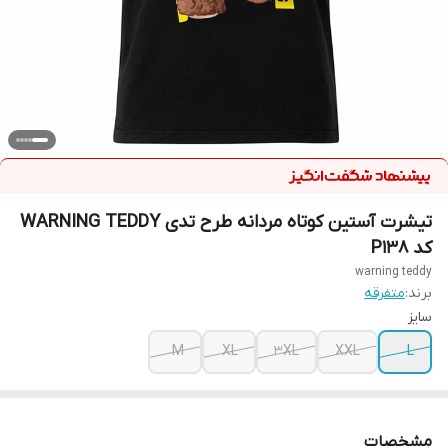
تیشرت آستین کوتاه مردانه طرح تدی WARNING TEDDY
کد P138
warning teddy
برند:
متفرقه
سایز
M
XL
3XL
XXL
L
مشخصات