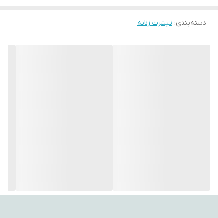
همیشه در تولیدات و ارائه محصولات با کیفیت پیشتاز بوده است و الیاف
دسته‌بندی
:
تیشرت زنانه
مورد استفاده در محصولات همگی از پارچه‌های %100 طبیعی ساخته شده
اند