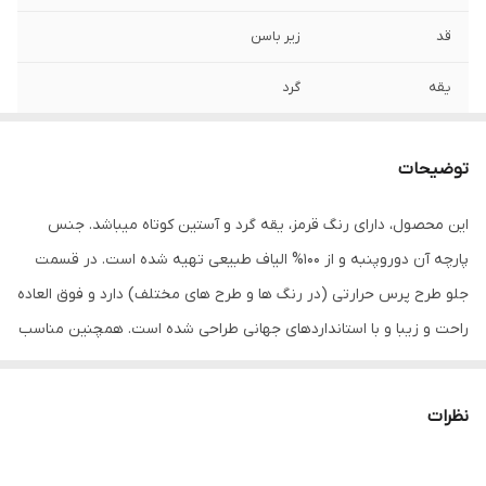
قد
زیر باسن
یقه
گرد
آستین
کوتاه
توضیحات
مورد استفاده
اسپرت , روزمره , مهمانی
این محصول، دارای رنگ قرمز، یقه گرد و آستین کوتاه میباشد. جنس
جنس
پنبه دورو
پارچه آن دوروپنبه و از 100% الیاف طبیعی تهیه شده است. در قسمت
جلو طرح پرس حرارتی (در رنگ ها و طرح های مختلف) دارد و فوق العاده
راحت و زیبا و با استانداردهای جهانی طراحی شده است. همچنین مناسب
استفاده روزمره، رسمی، ورزشی و مهمانی میباشد. در هنگام سفارش حتما
از راهنمای انتخاب سایز استفاده کنید. شما میتوانید انواع تیشرت‌های
نظرات
آستین کوتاه و آستین بلند را در رنگ‌ها و طرح‌های مختلف از سایز S تا
2XL سفارش دهید. پوشاک با سابقه درخشان در صنعت مد و پوشاک