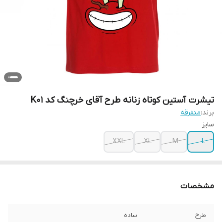
تیشرت آستین کوتاه زنانه طرح آقای خرچنگ کد K01
برند:
متفرقه
سایز
XXL
XL
M
L
مشخصات
طرح
ساده