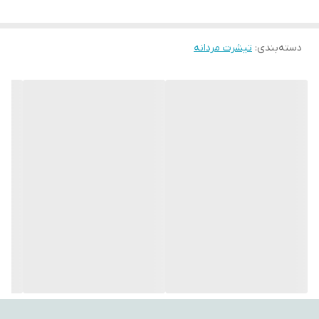
2XL سفارش دهید. پوشاک با سابقه درخشان در صنعت مد و پوشاک
همیشه در تولیدات و ارائه محصولات با کیفیت پیشتاز بوده است و الیاف
دسته‌بندی
:
تیشرت مردانه
مورد استفاده در محصولات همگی از پارچه‌های %100 طبیعی ساخته شده
اند