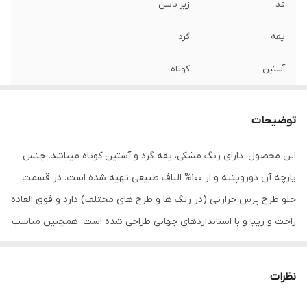
قد
زیر باسن
یقه
گرد
آستین
کوتاه
مورد استفاده
اسپرت , روزمره , مهمانی
توضیحات
جنس
پنبه دورو
این محصول، دارای رنگ مشکی، یقه گرد و آستین کوتاه میباشد. جنس
پارچه آن دوروپنبه و از 100% الیاف طبیعی تهیه شده است. در قسمت
جلو طرح پرس حرارتی (در رنگ ها و طرح های مختلف) دارد و فوق العاده
راحت و زیبا و با استانداردهای جهانی طراحی شده است. همچنین مناسب
استفاده روزمره، رسمی، ورزشی و مهمانی میباشد. در هنگام سفارش حتما
از راهنمای انتخاب سایز استفاده کنید. شما میتوانید انواع تیشرت‌های
نظرات
آستین کوتاه و آستین بلند را در رنگ‌ها و طرح‌های مختلف از سایز S تا