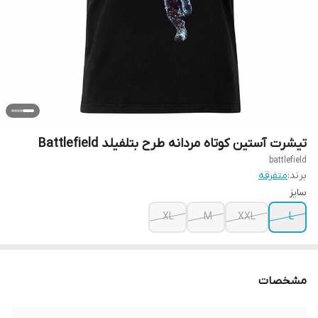
تیشرت آستین کوتاه مردانه طرح بتلفیلد Battlefield
battlefield
برند:
متفرقه
سایز
XL
M
XXL
L
مشخصات