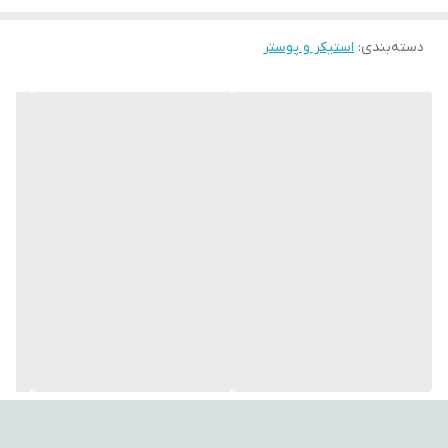
با استفاده از این تپستری‌ها، می‌توانید به فضای اتاق‌تان جلوه‌ای هنری،
دسته‌بندی
:
استیکر و پوستر
آرامش‌بخش و متفاوت ببخشید. طراحی‌های متنوع و چشم‌نواز آن‌ها
می‌توانند تأثیر مثبتی بر روحیه شما بگذارند و حس تازگی به محیط
اطراف‌تان ببخشند.
اگر به دنبال هدیه‌ای خاص، کاربردی و ماندگار هستید، بکدراپ یکی از
گزینه‌های ایده‌آل برای مناسبت‌های مختلف است.