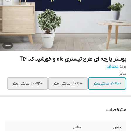
پوستر پارچه ای طرح تپستری ماه و خورشید کد T16
برند:
متفرقه
سایز
100×70 سانتی‌متر
100×140 سانتی متر
140×200 سانتی متر
مشخصات
جنس
ساتن