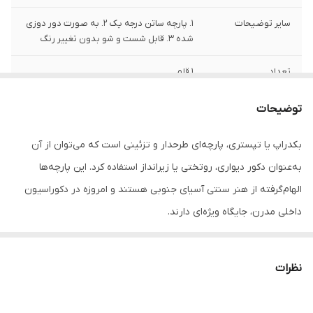
سایر توضیحات
1. پارچه ساتن درجه یک 2. به صورت دور دوزی
شده 3. قابل شست و شو بدون تغییر رنگ
تعداد
1 قلم
توضیحات
بکدراپ یا تپستری، پارچه‌ای طرحدار و تزئینی است که می‌توان از آن
به‌عنوان دکور دیواری، روتختی یا زیرانداز استفاده کرد. این پارچه‌ها
الهام‌گرفته از هنر سنتی آسیای جنوبی هستند و امروزه در دکوراسیون
داخلی مدرن، جایگاه ویژه‌ای دارند.
جنس این بکدراپ‌ها از پارچه ساتن درجه‌یک بوده و به‌راحتی با پونز یا
میخ روی دیوار یا سقف نصب می‌شوند. رنگ‌ها ثابت بوده و قابل
نظرات
شست‌وشو در ماشین لباسشویی هستند، بدون نگرانی از افت کیفیت یا
تغییر رنگ.