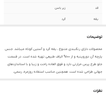
قد
زیر باسن
یقه
گرد
آستین
کوتاه
توضیحات
مورد استفاده
اسپرت , روزمره , مهمانی
محصولات دارای رنگبندی متنوع ، یقه گرد و آستین کوتاه میباشد. جنس
جنس
پنبه دورو
پارچه آن دوروپنبه و از 100% الیاف طبیعی تهیه شده است. در قسمت
جلو طرح پرس حرارتی دارد و فوق العاده راحت و زیبا و با استانداردهای
جهانی طراحی شده است. همچنین مناسب استفاده روزمره، رسمی،
ورزشی و مهمانی میباشد. در هنگام سفارش حتما از راهنمای انتخاب سایز
استفاده کنید. شما میتوانید انواع تیشرت‌های آستین کوتاه و آستین بلند
نظرات
را در رنگ‌ها و طرح‌های مختلف از سایز S تا 2XL سفارش دهید. محصولات
ما با سابقه درخشان در صنعت مد و پوشاک همیشه در تولیدات و ارائه