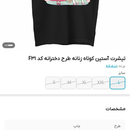
تیشرت آستین کوتاه زنانه طرح دخترانه کد F31
برند:
متفرقه
سایز
S
M
XL
XXL
L
مشخصات
طرح
چاپ