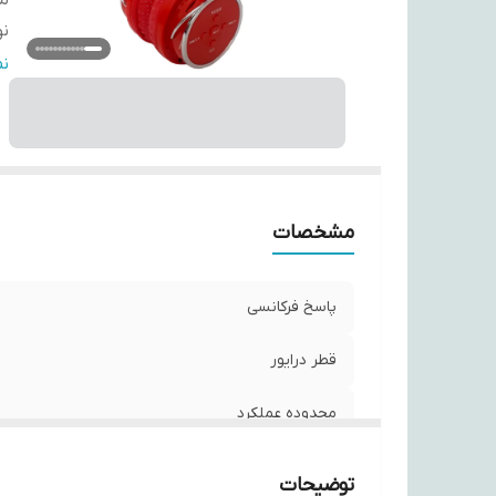
مح
ن
عم
ن
ع
عم
و
ن
سا
مشخصات
م
نو
پاسخ فرکانسی
را
ا
قطر درایور
من
و
محدوده عملکرد
اق
نوع گوشی
توضیحات