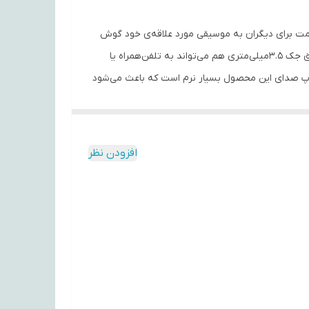
مت برای دیگران به موسیقی مورد علاقه‌ی خود گوش
داد. اگر تلفن‌همراه یا پخش‌کننده‌ی صوتی شما از فناوری بلوتوث پشتیبانی نمی‌کند، جای هیچ‌گونه نگرانی نیست. هدفون B-05 از طریق جک 3.5میلی‌متری هم می‌تواند به تلفن‌همراه یا
 با قطر درایور 40 میلی‌متر بهره می‌برد. پوشش روی کاپ صدای این محصول بسیار نرم است که باعث می‌شود
 ویژگی باعث می‌شود که بتوان از آن برای تمامی
 طور کامل شنید. برای استفاده‌ی بی‌سیم از این هدفون نیازی نیست که
از محدوده‌ی عملکردی 10 متر بهره می‌برد. هدفون B-05 انرژی خود را از یک باتری داخلی لیتیوم‌ یونی تامین می‌کند. روی کاپ صدای این
افزودن نظر
دهایی جهت تعویض اهنگ و قطع و وصل تماس تلفنی
-درگاه کارت حافظه -درگاه کابل AUX -دارای گیرنده رادیویی موج FM -قابلیت اتصال میکروفن -تنظیم صدا با دکمه EQ
از کارت حافظه جهت استفاده از کارت حافظه میکرو نیز وجود