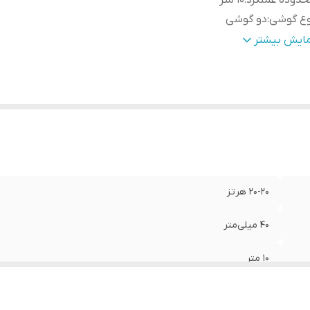
دوده عملکرد
:
10 متر
وع گوشی
:
دو گوشی
ر باتری هدفون در حالت مکالمه
:
6 ساعت
مایش بیشتر
مر باتری هدفون در حالت پخش موسیقی
:
6 ساعت
ر باتری هدفون در حالت استندبای
:
8
زن
:
137 گرم
سخه بلوتوث
:
2.1
یر
شخصات
:
-قابلیت اتصال میکروفن -تنظیم صدا با دکمه EQ -نشانگر کوچک LED
ع اتصال
:
بی‌سیم
20-20 هرتز
بط‌ها
:
جک 3.5 میلی‌متری صدا
مپدانس
:
32 اهم
40 میلی‌متر
اسب برای
:
مکالمه , گیمینگ , ورزش , کاربری عمومی
یژگی‌های خاص
:
کلید مدیریت میزان صدا
10 متر
لام همراه هدفون
:
-کابل شارژ
دو گوشی