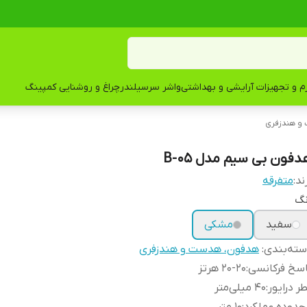
زم و تجهیزات آرایشی و بهداشتی
واشر سرسیلندر
چراغ و روشنایی کمپینگ
و هندزفری
دفون بی سیم مدل B-05
ند:
متفرقه
نگ
سفید
مشکی
ته‌بندی
:
هدفون، هدست و هندزفری
سخ فرکانسی
:
20-20 هرتز
ر درایور
:
40 میلی‌متر