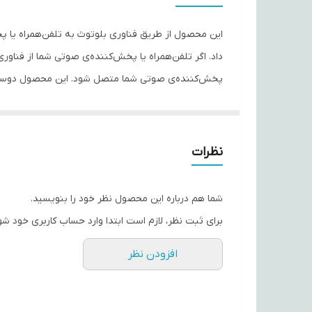
عمر باتری هدفون در حالت مکالمه
این محصول از طریق فناوری بلوتوث به تلفن‌همراه یا 
عمر باتری هدفون در حالت پخش موسیقی
عمر باتری هدفون در حالت استندبای
هنگام استفاده‌ی بلندمدت از آن احساس خستگی به کاربر
وزن
نسخه بلوتوث
نظرات
محصول کلیدهای کنترل موسیقی به چشم می‌خورد که به
سایر مشخصات
شما . یک درگاه microUSB به چشم م
شما هم درباره این محصول نظر خود را بنویسید.
دارد. هدفون B-05 از یک میکروفون برای برقرای تماس‌های تلفنی هنگام اتصال به تلفن همراه بهره می‌برد.
برای ثبت نظر، لازم است ابتدا وارد حساب کاربری خود شو
نوع اتصال
افزودن نظر
رابط‌ها
امپدانس