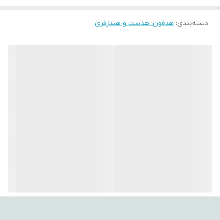
کابلی با ساختار فلت (صاف) بهره می‌برد.
دسته‌بندی
:
هدفون، هدست و هندزفری