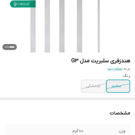
هندزفری سلبریت مدل G3
برند:
سلبریت
رنگ
سفید
مشکی
مشخصات
وزن
100 گرم