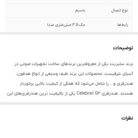
نوع اتصال
باسیم
رابط‌ها
جک 3.5 میلی‌متری صدا
مناسب برای
مکالمه , کاربری عمومی
توضیحات
ویژگی‌های خاص
میکروفون
برند سلبریت یکی از معروفترین برندهای ساخت تجهیزات صوتی در
نوع گوشی
دو گوشی
آسیای شرقیست. محصولات این برند طیف وسیعی از انواع هدفون،
هندزفری و… را شامل می‌شود که همگی از کیفیت بالایی یرخوردار
هستند. هندزفری Celebrat G۳ یکی از باکیفیت ترین هندزفری‌های این
شرکت هنگ کنگی می‌باشد که کیفیت ساخت بسیار بالایی دارد. برد صدای
به کار رفته در هندزفری سلبریت G۳ از نوع بردهای ۱۰ میلی متری
نظرات
می‌باشد و فرکانس صوتی در بازه ۲۰ هرتز تا ۲۰ کیلوهرتز ارائه می‌دهد.
طول کابل به کار رفته در این هدفون کمی بیشتر از ۱.۲ متر می‌باشد و از