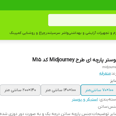
زم و تجهیزات آرایشی و بهداشتی
واشر سرسیلندر
چراغ و روشنایی کمپینگ
ستر پارچه ای طرح Midjourney کد M15
midjourn
ند:
متفرقه
یز
100×70 سانتی‌متر
100×140 سانتی متر
140×200 سانتی متر
ته‌بندی
:
استیکر و پوستر
نس
:
ساتن
ایر توضیحات
:
جنس پارچه ساتن درجه یک و به صورت دور دوزی شده