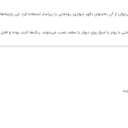
وان از آن به‌عنوان دکور دیواری، روتختی یا زیرانداز استفاده کرد. این پارچه‌ه
احتی با پونز یا میخ روی دیوار یا سقف نصب می‌شوند. رنگ‌ها ثابت بوده و ق
ان جلوه‌ای هنری، آرامش‌بخش و متفاوت ببخشید. طراحی‌های متنوع و چشم‌نواز آن
کدراپ یکی از گزینه‌های ایده‌آل برای مناسبت‌های مختلف است.
ید.