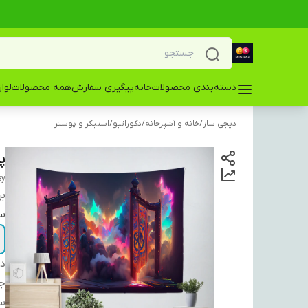
دسته‌بندی محصولات
خانه
پیگیری سفارش
همه محصولات
لوا
دیجی ساز
/
خانه و آشپزخانه
/
دکوراتیو
/
استیکر و پوستر
پو
ey
بر
سا
دس
ج
س