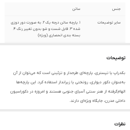
جنس
ساتن
سایر توضیحات
1. پارچه ساتن درجه یک 2. به صورت دور دوزی
شده 3. قابل شست و شو بدون تغییر رنگ 4.
بسته بندی انحصاری (ویژه)
تعداد
1 قلم
توضیحات
بکدراپ یا تپستری، پارچه‌ای طرحدار و تزئینی است که می‌توان از آن
به‌عنوان دکور دیواری، روتختی یا زیرانداز استفاده کرد. این پارچه‌ها
الهام‌گرفته از هنر سنتی آسیای جنوبی هستند و امروزه در دکوراسیون
داخلی مدرن، جایگاه ویژه‌ای دارند.
جنس این بکدراپ‌ها از پارچه ساتن درجه‌یک بوده و به‌راحتی با پونز یا
میخ روی دیوار یا سقف نصب می‌شوند. رنگ‌ها ثابت بوده و قابل
نظرات
شست‌وشو در ماشین لباسشویی هستند، بدون نگرانی از افت کیفیت یا