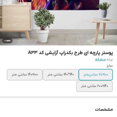
پوستر پارچه ای طرح بکدراپ آرایشی کد A33
برند:
متفرقه
سایز
100×70 سانتی‌متر
140*140 سانتی متر
100×140 سانتی متر
140×200 سانتی متر
مشخصات