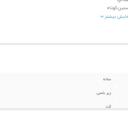
قه
:
گرد
ستین
:
کوتاه
رد استفاده
:
اسپرت , روزمره , مهمانی
مایش بیشتر
نس
:
پنبه دورو
ساده
زیر باسن
گرد
کوتاه