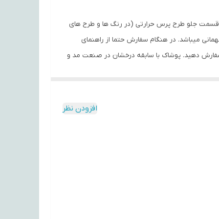
ه آن دوروپنبه و از 100% الیاف طبیعی تهیه شده است. در قسمت جلو طرح پرس حرارتی (در رنگ ها و طرح های
همانی میباشد. در هنگام سفارش حتما از راهنمای
سایز استفاده کنید. شما میتوانید انواع تیشرت‌های آستین کوتاه و آستین بلند را در رنگ‌ها و طرح‌های مختلف از سایز S تا 2XL سفارش دهید. پوشاک با سابقه درخشان در صنعت مد و
افزودن نظر