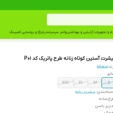
زم و تجهیزات آرایشی و بهداشتی
واشر سرسیلندر
چراغ و روشنایی کمپینگ
یشرت آستین کوتاه زنانه طرح پاتریک کد P01
ند:
متفرقه
یز
XXL
XL
M
L
ته‌بندی
:
تیشرت زنانه
رح
:
ساده
د
:
زیر باسن