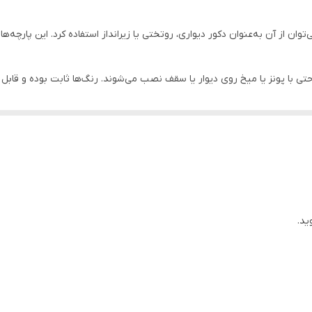
وان از آن به‌عنوان دکور دیواری، روتختی یا زیرانداز استفاده کرد. این پارچه‌ه
احتی با پونز یا میخ روی دیوار یا سقف نصب می‌شوند. رنگ‌ها ثابت بوده و ق
ان جلوه‌ای هنری، آرامش‌بخش و متفاوت ببخشید. طراحی‌های متنوع و چشم‌نواز آن
کدراپ یکی از گزینه‌های ایده‌آل برای مناسبت‌های مختلف است.
ید.