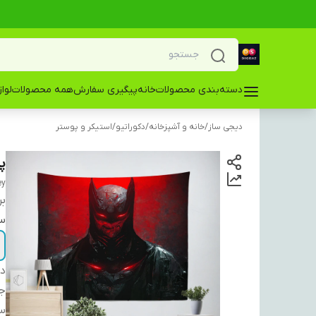
دسته‌بندی محصولات
خانه
پیگیری سفارش
همه محصولات
لوا
دیجی ساز
/
خانه و آشپزخانه
/
دکوراتیو
/
استیکر و پوستر
پو
ey
بر
سا
دس
ج
س