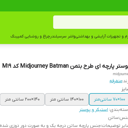
زم و تجهیزات آرایشی و بهداشتی
واشر سرسیلندر
چراغ و روشنایی کمپینگ
ستر پارچه ای طرح بتمن Midjourney Batman کد M19
midjourn
ند:
متفرقه
یز
100×70 سانتی‌متر
100×140 سانتی متر
140×200 سانتی متر
ته‌بندی
:
استیکر و پوستر
نس
:
ساتن
ایر توضیحات
:
جنس پارچه ساتن درجه یک و به صورت دور دوزی شده