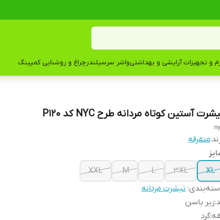
زم و تجهیزات آرایشی و بهداشتی
واشر سرسیلندر
چراغ و روشنایی کمپینگ
شرت آستین کوتاه مردانه طرح NYC کد P120
n
ند:
متفرقه
یز
XXL
M
L
3XL
XL
ته‌بندی
:
تیشرت مردانه
د
:
زیر باسن
قه
:
گرد