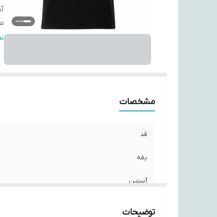
آ
مو
ج
ن
مشخصات
قد
یقه
آستین
مورد استفاده
توضیحات