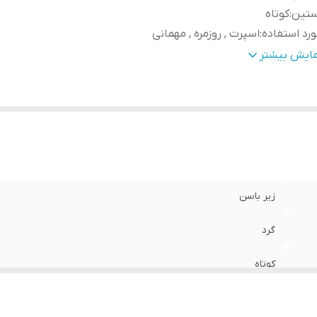
ستین
:
کوتاه
رد استفاده
:
اسپرت , روزمره , مهمانی
نس
:
پنبه دورو
مایش بیشتر
زیر باسن
گرد
کوتاه
اسپرت , روزمره , مهمانی