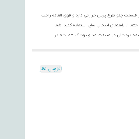
ارچه آن دوروپنبه و از 100% الیاف طبیعی تهیه شده است. در قسمت جلو طرح پرس حرارتی دارد و فوق العاده راحت
ا از راهنمای انتخاب سایز استفاده کنید. شما
ح‌های مختلف از سایز S تا 2XL سفارش دهید. محصولات ما با سابقه درخشان در صنعت مد و پوشاک همیشه در
افزودن نظر