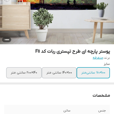
پوستر پارچه ای طرح تپستری ربات کد F11
برند:
متفرقه
سایز
100×70 سانتی‌متر
100×140 سانتی متر
140×200 سانتی متر
مشخصات
جنس
ساتن