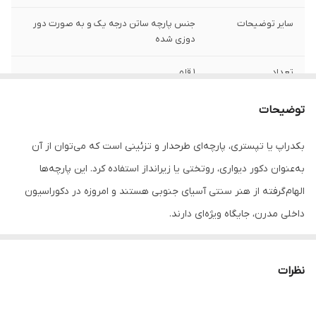
سایر توضیحات
جنس پارچه ساتن درجه یک و به صورت دور
دوزی شده
تعداد
1 قلم
توضیحات
بکدراپ یا تپستری، پارچه‌ای طرحدار و تزئینی است که می‌توان از آن
به‌عنوان دکور دیواری، روتختی یا زیرانداز استفاده کرد. این پارچه‌ها
الهام‌گرفته از هنر سنتی آسیای جنوبی هستند و امروزه در دکوراسیون
داخلی مدرن، جایگاه ویژه‌ای دارند.
جنس این بکدراپ‌ها از پارچه ساتن درجه‌یک بوده و به‌راحتی با پونز یا
میخ روی دیوار یا سقف نصب می‌شوند. رنگ‌ها ثابت بوده و قابل
نظرات
شست‌وشو در ماشین لباسشویی هستند، بدون نگرانی از افت کیفیت یا
تغییر رنگ.