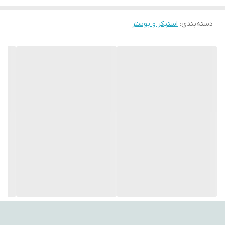
با استفاده از این تپستری‌ها، می‌توانید به فضای اتاق‌تان جلوه‌ای هنری،
دسته‌بندی
:
استیکر و پوستر
آرامش‌بخش و متفاوت ببخشید. طراحی‌های متنوع و چشم‌نواز آن‌ها
می‌توانند تأثیر مثبتی بر روحیه شما بگذارند و حس تازگی به محیط
اطراف‌تان ببخشند.
اگر به دنبال هدیه‌ای خاص، کاربردی و ماندگار هستید، بکدراپ یکی از
گزینه‌های ایده‌آل برای مناسبت‌های مختلف است.