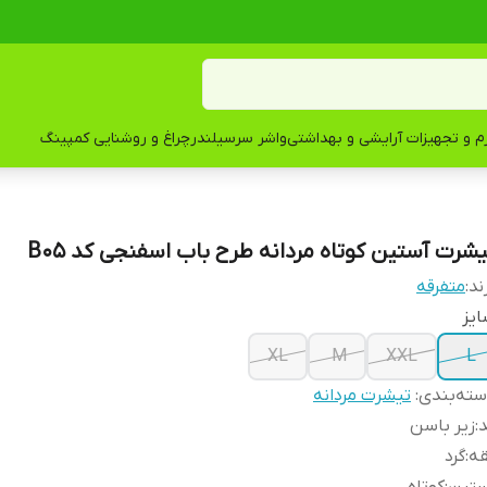
زم و تجهیزات آرایشی و بهداشتی
واشر سرسیلندر
چراغ و روشنایی کمپینگ
یشرت آستین کوتاه مردانه طرح باب اسفنجی کد B05
ند:
متفرقه
یز
XL
M
XXL
L
ته‌بندی
:
تیشرت مردانه
د
:
زیر باسن
قه
:
گرد