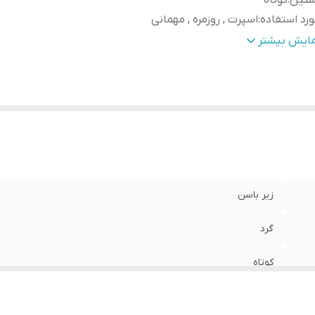
ستین
:
کوتاه
رد استفاده
:
اسپرت , روزمره , مهمانی
نس
:
پنبه دورو
مایش بیشتر
زیر باسن
گرد
کوتاه
اسپرت , روزمره , مهمانی