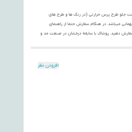
پنبه و از 100% الیاف طبیعی تهیه شده است. در قسمت جلو طرح پرس حرارتی (در رنگ ها و طرح های
همانی میباشد. در هنگام سفارش حتما از راهنمای
سایز استفاده کنید. شما میتوانید انواع تیشرت‌های آستین کوتاه و آستین بلند را در رنگ‌ها و طرح‌های مختلف از سایز S تا 2XL سفارش دهید. پوشاک با سابقه درخشان در صنعت مد و
افزودن نظر