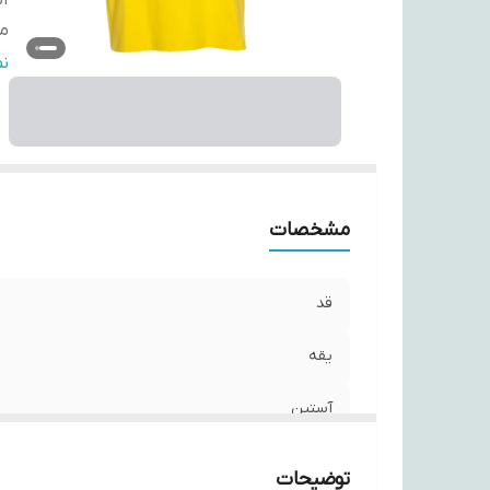
آ
مو
ج
ن
مشخصات
قد
یقه
آستین
مورد استفاده
توضیحات