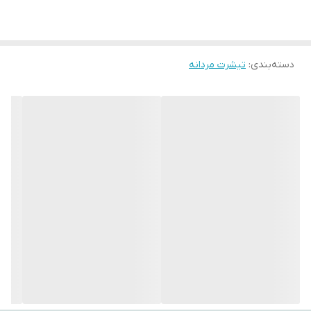
2XL سفارش دهید. پوشاک با سابقه درخشان در صنعت مد و پوشاک
همیشه در تولیدات و ارائه محصولات با کیفیت پیشتاز بوده است و الیاف
دسته‌بندی
:
تیشرت مردانه
مورد استفاده در محصولات همگی از پارچه‌های %100 طبیعی ساخته شده
اند