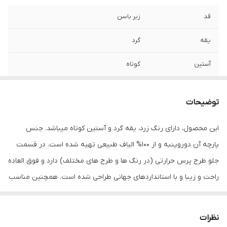
قد
زیر باسن
یقه
گرد
آستین
کوتاه
مورد استفاده
اسپرت , روزمره , مهمانی
توضیحات
جنس
پنبه دورو
این محصول، دارای رنگ زرد، یقه گرد و آستین کوتاه میباشد. جنس
پارچه آن دوروپنبه و از 100% الیاف طبیعی تهیه شده است. در قسمت
جلو طرح پرس حرارتی (در رنگ ها و طرح های مختلف) دارد و فوق العاده
راحت و زیبا و با استانداردهای جهانی طراحی شده است. همچنین مناسب
استفاده روزمره، رسمی، ورزشی و مهمانی میباشد. در هنگام سفارش حتما
از راهنمای انتخاب سایز استفاده کنید. شما میتوانید انواع تیشرت‌های
نظرات
آستین کوتاه و آستین بلند را در رنگ‌ها و طرح‌های مختلف از سایز S تا