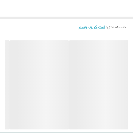
تغییر رنگ.
با استفاده از این تپستری‌ها، می‌توانید به فضای اتاق‌تان جلوه‌ای هنری،
دسته‌بندی
:
استیکر و پوستر
آرامش‌بخش و متفاوت ببخشید. طراحی‌های متنوع و چشم‌نواز آن‌ها
می‌توانند تأثیر مثبتی بر روحیه شما بگذارند و حس تازگی به محیط
اطراف‌تان ببخشند.
اگر به دنبال هدیه‌ای خاص، کاربردی و ماندگار هستید، بکدراپ یکی از
گزینه‌های ایده‌آل برای مناسبت‌های مختلف است.