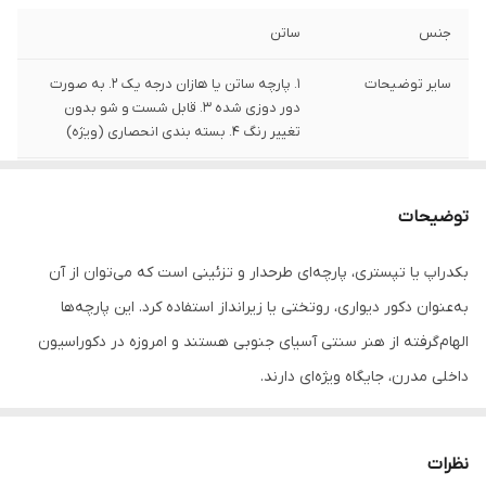
جنس
ساتن
سایر توضیحات
1. پارچه ساتن یا هازان درجه یک 2. به صورت
دور دوزی شده 3. قابل شست و شو بدون
تغییر رنگ 4. بسته بندی انحصاری (ویژه)
تعداد
1 قلم
توضیحات
بکدراپ یا تپستری، پارچه‌ای طرحدار و تزئینی است که می‌توان از آن
به‌عنوان دکور دیواری، روتختی یا زیرانداز استفاده کرد. این پارچه‌ها
الهام‌گرفته از هنر سنتی آسیای جنوبی هستند و امروزه در دکوراسیون
داخلی مدرن، جایگاه ویژه‌ای دارند.
جنس این بکدراپ‌ها از پارچه ساتن درجه‌یک بوده و به‌راحتی با پونز یا
میخ روی دیوار یا سقف نصب می‌شوند. رنگ‌ها ثابت بوده و قابل
نظرات
شست‌وشو در ماشین لباسشویی هستند، بدون نگرانی از افت کیفیت یا