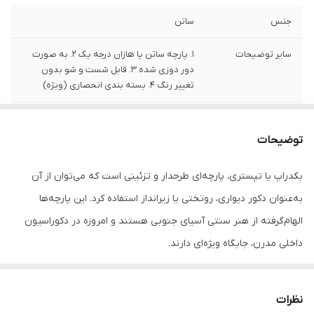
جنس
ساتن
سایر توضیحات
1. پارچه ساتن یا هازان درجه یک 2. به صورت
دور دوزی شده 3. قابل شست و شو بدون
تغییر رنگ 4. بسته بندی انحصاری (ویژه)
تعداد
1 قلم
توضیحات
بکدراپ یا تپستری، پارچه‌ای طرحدار و تزئینی است که می‌توان از آن
به‌عنوان دکور دیواری، روتختی یا زیرانداز استفاده کرد. این پارچه‌ها
الهام‌گرفته از هنر سنتی آسیای جنوبی هستند و امروزه در دکوراسیون
داخلی مدرن، جایگاه ویژه‌ای دارند.
جنس این بکدراپ‌ها از پارچه ساتن درجه‌یک بوده و به‌راحتی با پونز یا
میخ روی دیوار یا سقف نصب می‌شوند. رنگ‌ها ثابت بوده و قابل
نظرات
شست‌وشو در ماشین لباسشویی هستند، بدون نگرانی از افت کیفیت یا