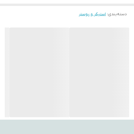
با استفاده از این تپستری‌ها، می‌توانید به فضای اتاق‌تان جلوه‌ای هنری،
دسته‌بندی
:
استیکر و پوستر
آرامش‌بخش و متفاوت ببخشید. طراحی‌های متنوع و چشم‌نواز آن‌ها
می‌توانند تأثیر مثبتی بر روحیه شما بگذارند و حس تازگی به محیط
اطراف‌تان ببخشند.
اگر به دنبال هدیه‌ای خاص، کاربردی و ماندگار هستید، بکدراپ یکی از
گزینه‌های ایده‌آل برای مناسبت‌های مختلف است.