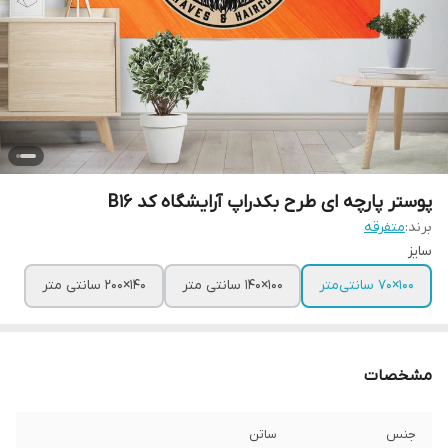
پوستر پارچه ای طرح بکدراپ آرایشگاه کد B16
برند:
متفرقه
سایز
100×70 سانتی‌متر
100×140 سانتی متر
140×200 سانتی متر
مشخصات
جنس
ساتن