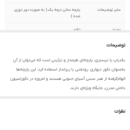
سایر توضیحات
پارچه ساتن درجه یک ( به صورت دور دوزی
شده )
تعداد
1 قلم
توضیحات
بکدراپ یا تپستری، پارچه‌ای طرحدار و تزئینی است که می‌توان از آن
به‌عنوان دکور دیواری، روتختی یا زیرانداز استفاده کرد. این پارچه‌ها
الهام‌گرفته از هنر سنتی آسیای جنوبی هستند و امروزه در دکوراسیون
داخلی مدرن، جایگاه ویژه‌ای دارند.
جنس این بکدراپ‌ها از پارچه ساتن درجه‌یک بوده و به‌راحتی با پونز یا
میخ روی دیوار یا سقف نصب می‌شوند. رنگ‌ها ثابت بوده و قابل
نظرات
شست‌وشو در ماشین لباسشویی هستند، بدون نگرانی از افت کیفیت یا
تغییر رنگ.