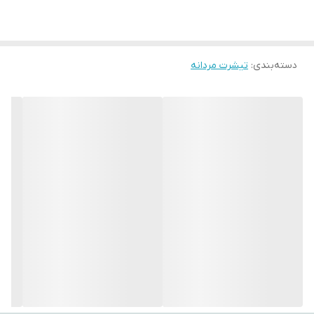
2XL سفارش دهید. پوشاک با سابقه درخشان در صنعت مد و پوشاک
همیشه در تولیدات و ارائه محصولات با کیفیت پیشتاز بوده است و الیاف
دسته‌بندی
:
تیشرت مردانه
مورد استفاده در محصولات همگی از پارچه‌های %100 طبیعی ساخته شده
اند