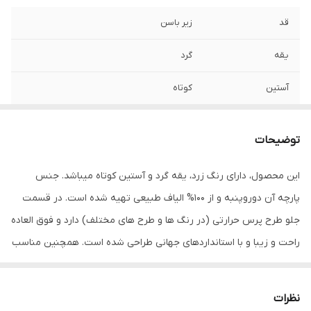
قد
زیر باسن
یقه
گرد
آستین
کوتاه
مورد استفاده
اسپرت , روزمره , مهمانی
توضیحات
جنس
پنبه دورو
این محصول، دارای رنگ زرد، یقه گرد و آستین کوتاه میباشد. جنس
پارچه آن دوروپنبه و از 100% الیاف طبیعی تهیه شده است. در قسمت
جلو طرح پرس حرارتی (در رنگ ها و طرح های مختلف) دارد و فوق العاده
راحت و زیبا و با استانداردهای جهانی طراحی شده است. همچنین مناسب
استفاده روزمره، رسمی، ورزشی و مهمانی میباشد. در هنگام سفارش حتما
از راهنمای انتخاب سایز استفاده کنید. شما میتوانید انواع تیشرت‌های
نظرات
آستین کوتاه و آستین بلند را در رنگ‌ها و طرح‌های مختلف از سایز S تا