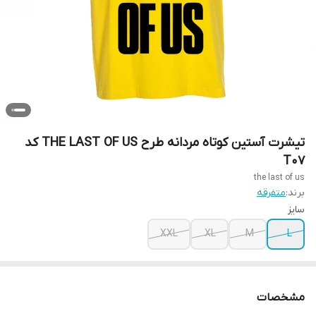
تیشرت آستین کوتاه مردانه طرح THE LAST OF US کد
T07
the last of us
برند:
متفرقه
سایز
XXL
XL
M
L
مشخصات