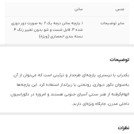
جنس
ساتن
سایر توضیحات
1. پارچه ساتن درجه یک 2. به صورت دور دوزی
شده 3. قابل شست و شو بدون تغییر رنگ 4.
بسته بندی انحصاری (ویژه)
تعداد
1 قلم
توضیحات
بکدراپ یا تپستری، پارچه‌ای طرحدار و تزئینی است که می‌توان از آن
به‌عنوان دکور دیواری، روتختی یا زیرانداز استفاده کرد. این پارچه‌ها
الهام‌گرفته از هنر سنتی آسیای جنوبی هستند و امروزه در دکوراسیون
داخلی مدرن، جایگاه ویژه‌ای دارند.
جنس این بکدراپ‌ها از پارچه ساتن درجه‌یک بوده و به‌راحتی با پونز یا
میخ روی دیوار یا سقف نصب می‌شوند. رنگ‌ها ثابت بوده و قابل
نظرات
شست‌وشو در ماشین لباسشویی هستند، بدون نگرانی از افت کیفیت یا