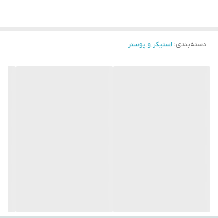
تغییر رنگ.
با استفاده از این تپستری‌ها، می‌توانید به فضای اتاق‌تان جلوه‌ای هنری،
دسته‌بندی
:
استیکر و پوستر
آرامش‌بخش و متفاوت ببخشید. طراحی‌های متنوع و چشم‌نواز آن‌ها
می‌توانند تأثیر مثبتی بر روحیه شما بگذارند و حس تازگی به محیط
اطراف‌تان ببخشند.
اگر به دنبال هدیه‌ای خاص، کاربردی و ماندگار هستید، بکدراپ یکی از
گزینه‌های ایده‌آل برای مناسبت‌های مختلف است.