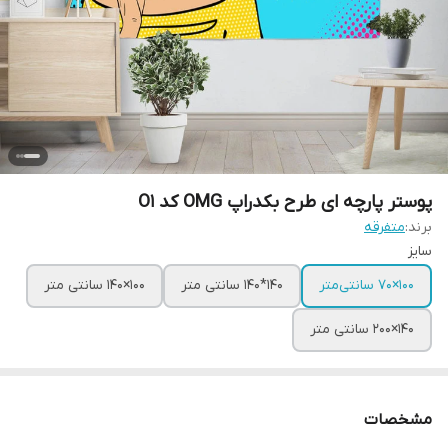
پوستر پارچه ای طرح بکدراپ OMG کد O1
برند:
متفرقه
سایز
100×70 سانتی‌متر
140*140 سانتی متر
100×140 سانتی متر
140×200 سانتی متر
مشخصات