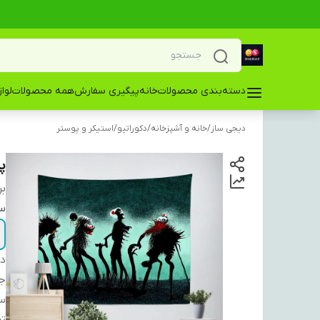
دسته‌بندی محصولات
خانه
پیگیری سفارش
همه محصولات
لوا
دیجی ساز
/
خانه و آشپزخانه
/
دکوراتیو
/
استیکر و پوستر
پ
بر
سا
دس
ج
س