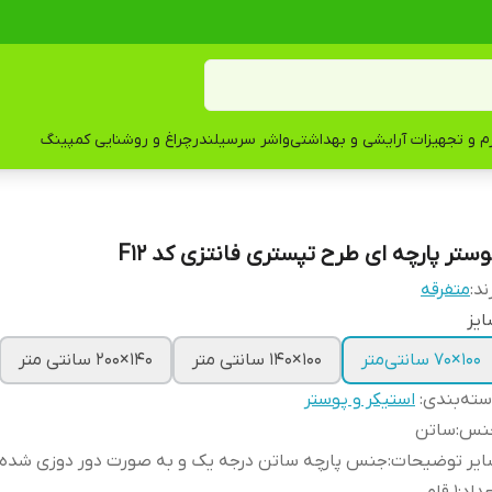
زم و تجهیزات آرایشی و بهداشتی
واشر سرسیلندر
چراغ و روشنایی کمپینگ
وستر پارچه ای طرح تپستری فانتزی کد F12
ند:
متفرقه
یز
100×70 سانتی‌متر
100×140 سانتی متر
140×200 سانتی متر
ته‌بندی
:
استیکر و پوستر
نس
:
ساتن
ایر توضیحات
:
جنس پارچه ساتن درجه یک و به صورت دور دوزی شده