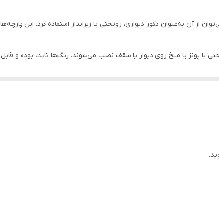
وان از آن به‌عنوان دکور دیواری، روتختی یا زیرانداز استفاده کرد. این پارچه‌ه
احتی با پونز یا میخ روی دیوار یا سقف نصب می‌شوند. رنگ‌ها ثابت بوده و ق
ان جلوه‌ای هنری، آرامش‌بخش و متفاوت ببخشید. طراحی‌های متنوع و چشم‌نواز آن
کدراپ یکی از گزینه‌های ایده‌آل برای مناسبت‌های مختلف است.
ید.