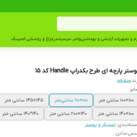
زم و تجهیزات آرایشی و بهداشتی
واشر سرسیلندر
چراغ و روشنایی کمپینگ
ستر پارچه ای طرح بکدراپ Handle کد 15
ند:
متفرقه
یز
100×100 سانتی متر
100×70 سانتی‌متر
145×145 سانتی متر
100×140 سانتی متر
140×200 سانتی متر
140*140 سانتی متر
ته‌بندی
:
استیکر و پوستر
نس
:
ساتن