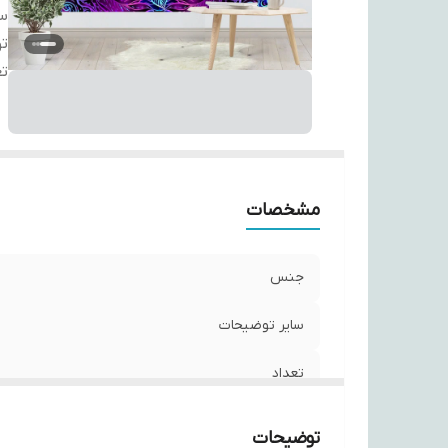
سا
ت
تع
مشخصات
جنس
سایر توضیحات
تعداد
توضیحات