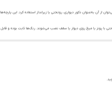
وان از آن به‌عنوان دکور دیواری، روتختی یا زیرانداز استفاده کرد. این پارچه‌ه
احتی با پونز یا میخ روی دیوار یا سقف نصب می‌شوند. رنگ‌ها ثابت بوده و ق
ان جلوه‌ای هنری، آرامش‌بخش و متفاوت ببخشید. طراحی‌های متنوع و چشم‌نواز آن
کدراپ یکی از گزینه‌های ایده‌آل برای مناسبت‌های مختلف است.
ید.