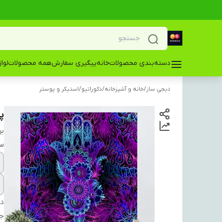
دسته‌بندی محصولات
خانه
پیگیری سفارش
همه محصولات
لوا
دیجی ساز
/
خانه و آشپزخانه
/
دکوراتیو
/
استیکر و پوستر
پو
بر
سا
دس
ج