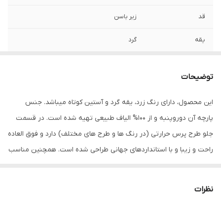
قد
زیر باسن
یقه
گرد
آستین
کوتاه
توضیحات
مورد استفاده
اسپرت , روزمره , مهمانی
این محصول، دارای رنگ زرد، یقه گرد و آستین کوتاه میباشد. جنس
جنس
پنبه دورو
پارچه آن دوروپنبه و از 100% الیاف طبیعی تهیه شده است. در قسمت
جلو طرح پرس حرارتی (در رنگ ها و طرح های مختلف) دارد و فوق العاده
راحت و زیبا و با استانداردهای جهانی طراحی شده است. همچنین مناسب
استفاده روزمره، رسمی، ورزشی و مهمانی میباشد. در هنگام سفارش حتما
از راهنمای انتخاب سایز استفاده کنید. شما میتوانید انواع تیشرت‌های
نظرات
آستین کوتاه و آستین بلند را در رنگ‌ها و طرح‌های مختلف از سایز S تا
2XL سفارش دهید. پوشاک با سابقه درخشان در صنعت مد و پوشاک