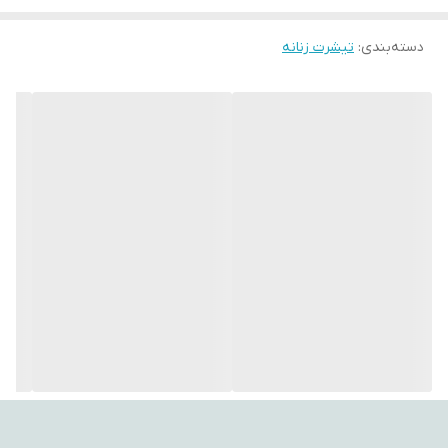
همیشه در تولیدات و ارائه محصولات با کیفیت پیشتاز بوده است و الیاف
دسته‌بندی
:
تیشرت زنانه
مورد استفاده در محصولات همگی از پارچه‌های %100 طبیعی ساخته شده
اند