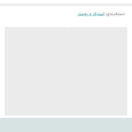
با استفاده از این تپستری‌ها، می‌توانید به فضای اتاق‌تان جلوه‌ای هنری،
دسته‌بندی
:
استیکر و پوستر
آرامش‌بخش و متفاوت ببخشید. طراحی‌های متنوع و چشم‌نواز آن‌ها
می‌توانند تأثیر مثبتی بر روحیه شما بگذارند و حس تازگی به محیط
اطراف‌تان ببخشند.
اگر به دنبال هدیه‌ای خاص، کاربردی و ماندگار هستید، بکدراپ یکی از
گزینه‌های ایده‌آل برای مناسبت‌های مختلف است.