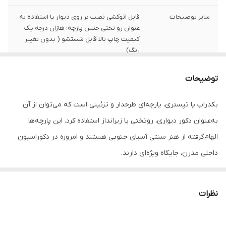
سایر توضیحات
قابل اتوکشی نصب بر روی دیوار یا استفاده به
عنوان رو تختی جنس پارچه: هازان درجه یک
کیفیت چاپ بالا قابل شستشو ( بدون تغییر
رنگ)
تعداد
1 قلم
توضیحات
بکدراپ یا تپستری، پارچه‌ای طرحدار و تزئینی است که می‌توان از آن
به‌عنوان دکور دیواری، روتختی یا زیرانداز استفاده کرد. این پارچه‌ها
الهام‌گرفته از هنر سنتی آسیای جنوبی هستند و امروزه در دکوراسیون
داخلی مدرن، جایگاه ویژه‌ای دارند.
جنس این بکدراپ‌ها از پارچه ساتن درجه‌یک بوده و به‌راحتی با پونز یا
میخ روی دیوار یا سقف نصب می‌شوند. رنگ‌ها ثابت بوده و قابل
نظرات
شست‌وشو در ماشین لباسشویی هستند، بدون نگرانی از افت کیفیت یا
تغییر رنگ.