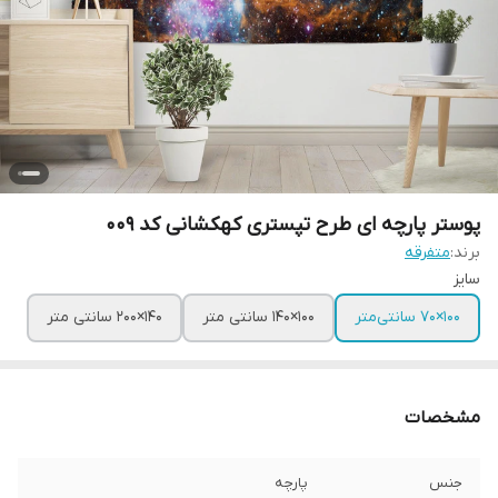
پوستر پارچه ای طرح تپستری کهکشانی کد 009
برند:
متفرقه
سایز
100×70 سانتی‌متر
100×140 سانتی متر
140×200 سانتی متر
مشخصات
جنس
پارچه