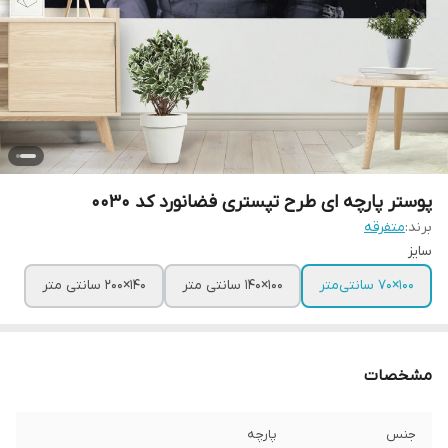
پوستر پارچه ای طرح تپستری فضانورد کد 0030
برند:
متفرقه
سایز
100×70 سانتی‌متر
100×140 سانتی متر
140×200 سانتی متر
مشخصات
جنس
پارچه