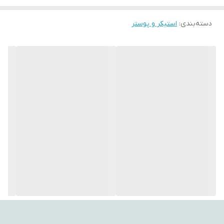
با استفاده از این تپستری‌ها، می‌توانید به فضای اتاق‌تان جلوه‌ای هنری،
دسته‌بندی
:
استیکر و پوستر
آرامش‌بخش و متفاوت ببخشید. طراحی‌های متنوع و چشم‌نواز آن‌ها
می‌توانند تأثیر مثبتی بر روحیه شما بگذارند و حس تازگی به محیط
اطراف‌تان ببخشند.
اگر به دنبال هدیه‌ای خاص، کاربردی و ماندگار هستید، بکدراپ یکی از
گزینه‌های ایده‌آل برای مناسبت‌های مختلف است.