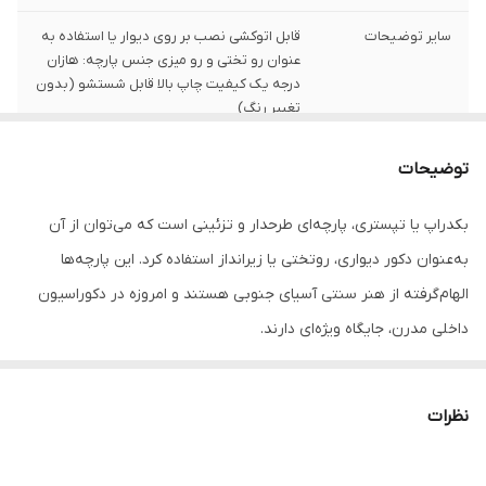
سایر توضیحات
قابل اتوکشی نصب بر روی دیوار یا استفاده به
عنوان رو تختی و رو میزی جنس پارچه: هازان
درجه یک کیفیت چاپ بالا قابل شستشو (بدون
تغییر رنگ)
تعداد
1 قلم
توضیحات
بکدراپ یا تپستری، پارچه‌ای طرحدار و تزئینی است که می‌توان از آن
به‌عنوان دکور دیواری، روتختی یا زیرانداز استفاده کرد. این پارچه‌ها
الهام‌گرفته از هنر سنتی آسیای جنوبی هستند و امروزه در دکوراسیون
داخلی مدرن، جایگاه ویژه‌ای دارند.
جنس این بکدراپ‌ها از پارچه ساتن درجه‌یک بوده و به‌راحتی با پونز یا
میخ روی دیوار یا سقف نصب می‌شوند. رنگ‌ها ثابت بوده و قابل
نظرات
شست‌وشو در ماشین لباسشویی هستند، بدون نگرانی از افت کیفیت یا
تغییر رنگ.