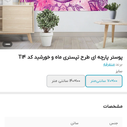
پوستر پارچه ای طرح تپستری ماه و خورشید کد T14
برند:
متفرقه
سایز
100×70 سانتی‌متر
100×140 سانتی متر
مشخصات
جنس
ساتن