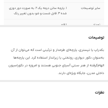
سایر توضیحات
1. پارچه ساتن درجه یک 2. به صورت دور دوزی
شده 3. قابل شست و شو بدون تغییر رنگ
تعداد
1 قلم
توضیحات
بکدراپ یا تپستری، پارچه‌ای طرحدار و تزئینی است که می‌توان از آن
به‌عنوان دکور دیواری، روتختی یا زیرانداز استفاده کرد. این پارچه‌ها
الهام‌گرفته از هنر سنتی آسیای جنوبی هستند و امروزه در دکوراسیون
داخلی مدرن، جایگاه ویژه‌ای دارند.
جنس این بکدراپ‌ها از پارچه ساتن درجه‌یک بوده و به‌راحتی با پونز یا
میخ روی دیوار یا سقف نصب می‌شوند. رنگ‌ها ثابت بوده و قابل
نظرات
شست‌وشو در ماشین لباسشویی هستند، بدون نگرانی از افت کیفیت یا
تغییر رنگ.