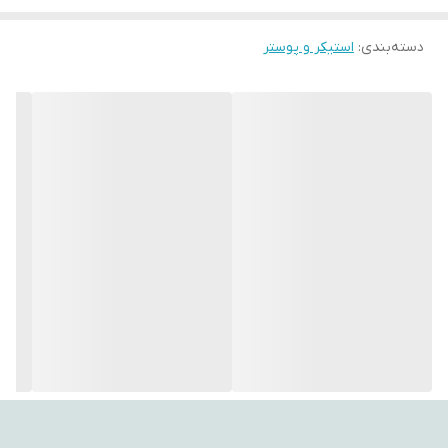
با استفاده از این تپستری‌ها، می‌توانید به فضای اتاق‌تان جلوه‌ای هنری،
دسته‌بندی
:
استیکر و پوستر
آرامش‌بخش و متفاوت ببخشید. طراحی‌های متنوع و چشم‌نواز آن‌ها
می‌توانند تأثیر مثبتی بر روحیه شما بگذارند و حس تازگی به محیط
اطراف‌تان ببخشند.
اگر به دنبال هدیه‌ای خاص، کاربردی و ماندگار هستید، بکدراپ یکی از
گزینه‌های ایده‌آل برای مناسبت‌های مختلف است.