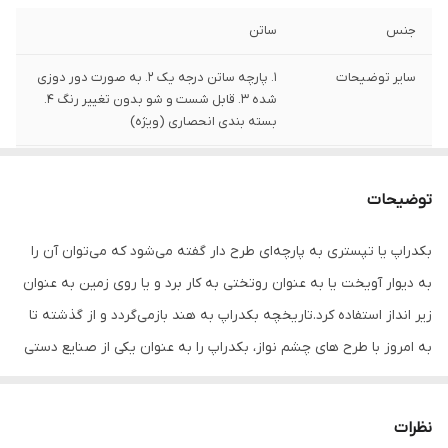
جنس
ساتن
سایر توضیحات
1. پارچه ساتن درجه یک 2. به صورت دور دوزی
شده 3. قابل شست و شو بدون تغییر رنگ 4.
بسته بندی انحصاری (ویژه)
تعداد
1 قلم
توضیحات
بکدراپ یا تپستری به پارچه‌ای طرح دار گفته می‌شود که می‌توان آن را
به دیوار آویخت یا به عنوان روتختی به کار برد و یا روی زمین به عنوان
زیر انداز استفاده کرد.‌تاریخچه بکدراپ به هند بازمی‌گردد و از گذشته تا
به امروز با طرح های چشم نواز، بکدراپ را به عنوان یکی از صنایع دستی
مهم خود عرضه می‌کنند. این کالا از جنس پارچه ساتن درجه یک بوده و با
استفاده از پونز یا میخ میتوان به دیوار یا سقف اتاق چسباند. رنگ به‌کار
نظرات
رفته در این بکدراپ ثابت بوده و به راحتی وبدون هیچ گونه نگرانی