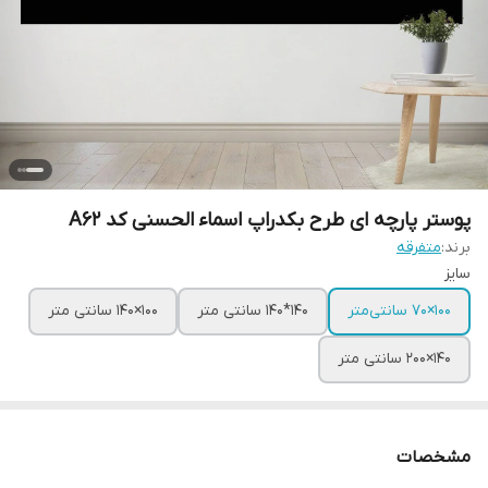
پوستر پارچه ای طرح بکدراپ اسماء الحسنی کد A62
برند:
متفرقه
سایز
100×70 سانتی‌متر
140*140 سانتی متر
100×140 سانتی متر
140×200 سانتی متر
مشخصات