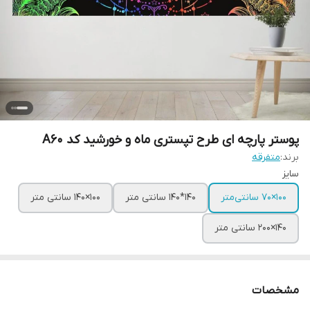
پوستر پارچه ای طرح تپستری ماه و خورشید کد A60
برند:
متفرقه
سایز
100×70 سانتی‌متر
140*140 سانتی متر
100×140 سانتی متر
140×200 سانتی متر
مشخصات