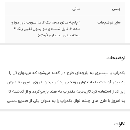
جنس
ساتن
سایر توضیحات
1. پارچه ساتن درجه یک 2. به صورت دور دوزی
شده 3. قابل شست و شو بدون تغییر رنگ 4.
بسته بندی انحصاری (ویژه)
تعداد
1 قلم
توضیحات
بکدراپ یا تپستری به پارچه‌ای طرح دار گفته می‌شود که می‌توان آن را
به دیوار آویخت یا به عنوان روتختی به کار برد و یا روی زمین به عنوان
زیر انداز استفاده کرد.‌تاریخچه بکدراپ به هند بازمی‌گردد و از گذشته تا
به امروز با طرح های چشم نواز، بکدراپ را به عنوان یکی از صنایع دستی
مهم خود عرضه می‌کنند. این کالا از جنس پارچه ساتن درجه یک بوده و با
استفاده از پونز یا میخ میتوان به دیوار یا سقف اتاق چسباند. رنگ به‌کار
نظرات
رفته در این بکدراپ ثابت بوده و به راحتی وبدون هیچ گونه نگرانی