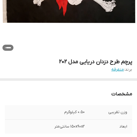
پرچم طرح دزدان دریایی مدل 202
برند:
متفرقه
مشخصات
وزن تقریبی
0.50 کیلوگرم
ابعاد
150x90x2 سانتی‌متر