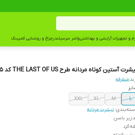
زم و تجهیزات آرایشی و بهداشتی
واشر سرسیلندر
چراغ و روشنایی کمپینگ
شرت آستین کوتاه مردانه طرح THE LAST OF US کد T05
ند:
متفرقه
یز
XXL
XL
M
L
ته‌بندی
:
تیشرت مردانه
د
:
زیر باسن
قه
:
گرد