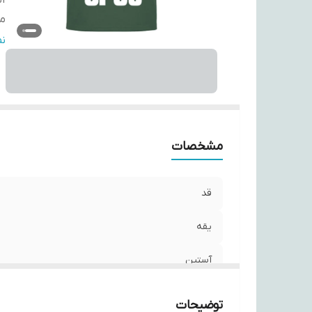
آ
مو
ج
ن
مشخصات
قد
یقه
آستین
مورد استفاده
توضیحات