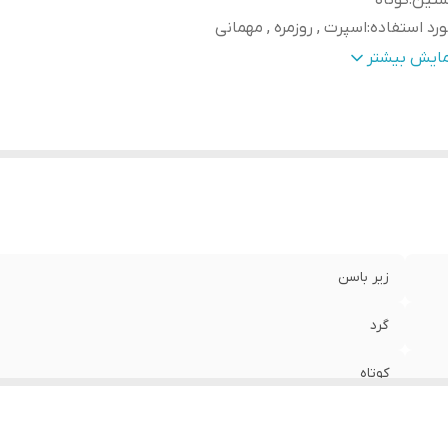
ستین
:
کوتاه
رد استفاده
:
اسپرت , روزمره , مهمانی
نس
:
پنبه دورو
مایش بیشتر
زیر باسن
گرد
کوتاه
اسپرت , روزمره , مهمانی