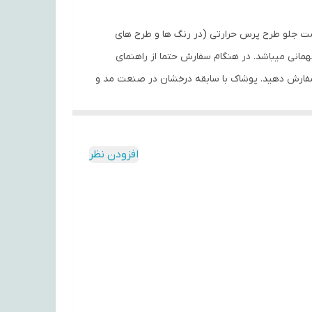
پنبه و از 100% الیاف طبیعی تهیه شده است. در قسمت جلو طرح پرس حرارتی (در رنگ ها و طرح های
همانی میباشد. در هنگام سفارش حتما از راهنمای
سایز استفاده کنید. شما میتوانید انواع تیشرت‌های آستین کوتاه و آستین بلند را در رنگ‌ها و طرح‌های مختلف از سایز S تا 2XL سفارش دهید. پوشاک با سابقه درخشان در صنعت مد و
افزودن نظر