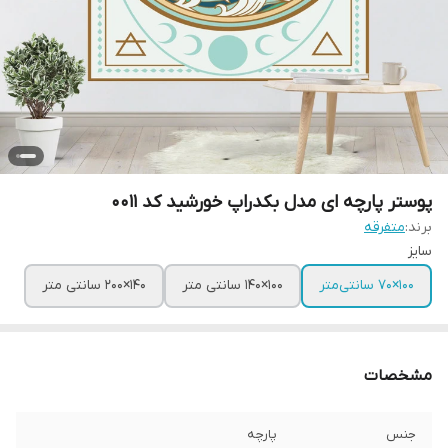
پوستر پارچه ای مدل بکدراپ خورشید کد 0011
برند:
متفرقه
سایز
100×70 سانتی‌متر
100×140 سانتی متر
140×200 سانتی متر
مشخصات
جنس
پارچه