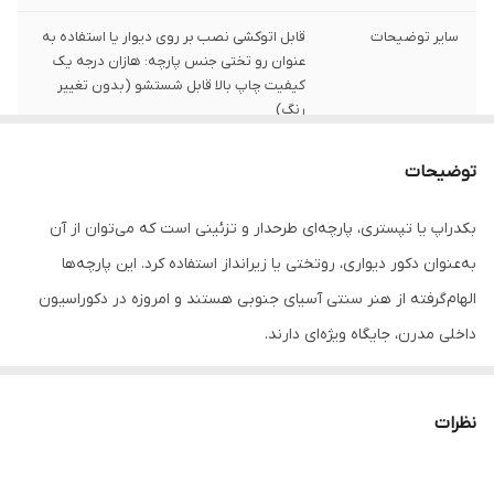
سایر توضیحات
قابل اتوکشی نصب بر روی دیوار یا استفاده به
عنوان رو تختی جنس پارچه: هازان درجه یک
کیفیت چاپ بالا قابل شستشو (بدون تغییر
رنگ)
تعداد
1 قلم
توضیحات
بکدراپ یا تپستری، پارچه‌ای طرحدار و تزئینی است که می‌توان از آن
به‌عنوان دکور دیواری، روتختی یا زیرانداز استفاده کرد. این پارچه‌ها
الهام‌گرفته از هنر سنتی آسیای جنوبی هستند و امروزه در دکوراسیون
داخلی مدرن، جایگاه ویژه‌ای دارند.
جنس این بکدراپ‌ها از پارچه ساتن درجه‌یک بوده و به‌راحتی با پونز یا
میخ روی دیوار یا سقف نصب می‌شوند. رنگ‌ها ثابت بوده و قابل
نظرات
شست‌وشو در ماشین لباسشویی هستند، بدون نگرانی از افت کیفیت یا
تغییر رنگ.