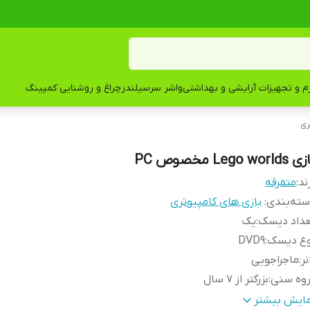
زم و تجهیزات آرایشی و بهداشتی
واشر سرسیلندر
چراغ و روشنایی کمپینگ
ری
Lego world مخصوص PC
ند:
متفرقه
ته‌بندی
:
بازی های کامپیوتری
عداد دیسک
:
یک
وع دیسک
:
DVD9
نر
:
ماجراجویی
روه سنی
:
بزرگتر از 7 سال
ستم عامل مورد نیاز نصب
:
ویندوز 8.1 , ویندوز 8 , ویندوز 7
مایش بیشتر