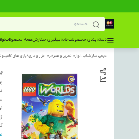
دسته‌بندی محصولات
خانه
پیگیری سفارش
همه محصولات
لوا
دیجی ساز
/
کتاب، لوازم تحریر و هنر
/
نرم افزار و بازی
/
بازی های کامپیوت
بازی s
بر
دس
ت
ن
ژا
گ
سی
ن