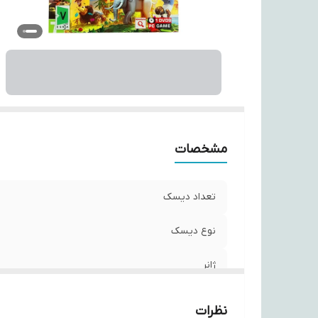
رم
پر
گر
فض
نا
شم
مر
شر
مشخصات
تعداد دیسک
نوع دیسک
ژانر
گروه سنی
نظرات