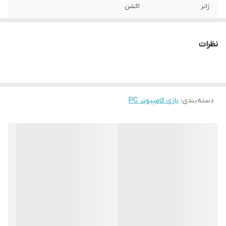
ژانر
اکشن
گروه سنی
بزرگتر از 7 سال
نظرات
سیستم عامل مورد
ویندوز 10 , ویندوز 8 , ویندوز 8.1 , ویندوز 7 ,
نیاز نصب
ویستا , ویندوز XP
رم مورد نیاز
2 گیگابایت
دسته‌بندی
:
بازی کامپیوتر PC
پردازنده مورد نیاز
2.8GHz Dual Core
گرافیک مورد نیاز
GeForce 7600 Radeon X 1950
فضای مورد نیاز
10 گیگابایت
شماره پروانه یا
م ن / 93 / 1021
مجوز
مرجع صادر کننده
بنیاد ملی بازی های رایانه‌ای