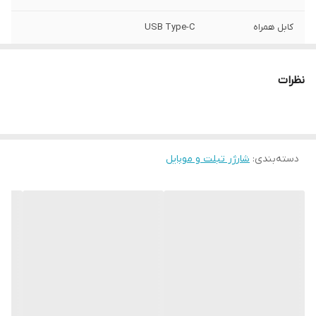
کابل همراه
USB Type-C
ولتاژ خروجی
5.0 ولت
نظرات
شدت جریان خروجی
3.0 آمپر مخصوص تبلت و موبایل
توضیحات
به همراه کابل تبدیلUSB تایپ C به طول 1 متر
مجهز به فناوری شارژ سریع شارژر اصلی 33 وات
مجهز به فناوری Quick charge
دسته‌بندی
:
شارژر تبلت و موبایل
تعداد درگاه خروجی
یک عدد
قابلیت‌های شارژر
امکان شارژ تبلت (با شدت‌جریان 2.0 آمپر و
بالاتر) , امکان شارژ کردن سریع‌تر موبایل (با
شدت‌جریان 2.0 آمپر و بالاتر) , فناوری Quick
Charge 2.0 , فناوری Quick Charge 3.0
رنگ
سفید