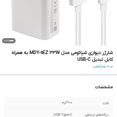
شارژر دیواری شیائومی مدل MDY-11EZ 33W به همراه
کابل تبدیل USB-C
برند:
شیائومی
مشخصات
وزن
200 گرم
درگاه‌های ارتباطی
USB Type-C