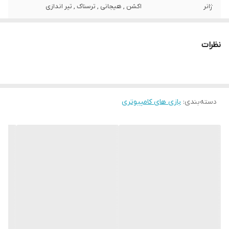
ژانر
اکشن , هیجانی , ترسناک , تیر اندازی
گروه سنی
همه سنین
نظرات
سیستم عامل مورد
ویندوز 7 , ویندوز 8 , ویندوز 8.1 , ویندوز 10
نیاز نصب
شماره پروانه یا
167.987000
مجوز
دسته‌بندی
:
بازی های کامپیوتری
مرجع صادر کننده
وزارت فرهنگ و ارشاد اسلامی
شرکت مبدا سازنده
غیر ایرانی
بازی