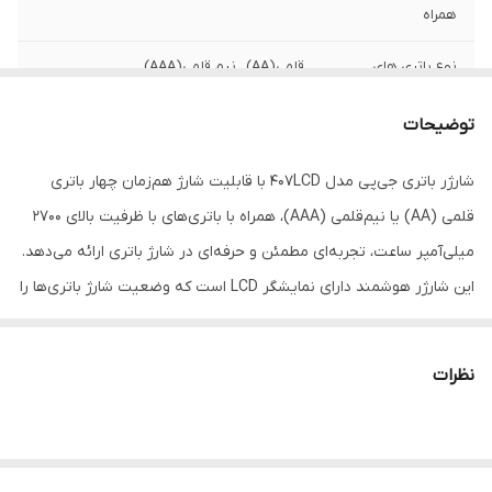
همراه
نوع باتری های
قلمی(AA) , نیم قلمی(AAA)
پشتیبانی شده
توضیحات
مشخصات باتری
باتری نیم قلمی قابل شارژ 2700
های همراه
شارژر باتری جی‌پی مدل 407LCD با قابلیت شارژ هم‌زمان چهار باتری
قلمی (AA) یا نیم‌قلمی (AAA)، همراه با باتری‌های با ظرفیت بالای 2700
ابعاد
20×20×20
میلی‌آمپر ساعت، تجربه‌ای مطمئن و حرفه‌ای در شارژ باتری ارائه می‌دهد.
وزن
300 گرم
این شارژر هوشمند دارای نمایشگر LCD است که وضعیت شارژ باتری‌ها را
به‌روشنی نشان می‌دهد و از فناوری شارژ هوشمند برای جلوگیری از شارژ
بیش از حد و افزایش عمر باتری بهره می‌برد. طراحی جمع و جور و وزن
نظرات
سبک این دستگاه، آن را به انتخابی عالی برای استفاده در خانه، محل کار یا
سفر تبدیل کرده است.