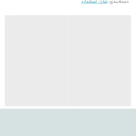
---
دسته‌بندی
:
شارژر استاندارد
ویژگی‌های کلیدی
🔋 نوع شارژر: هوشمند با نمایشگر LCD
🔋 باتری همراه: نیم‌قلمی قابل شارژ 2700 mAh
🔢 تعداد باتری قابل شارژ همزمان: 4 عدد (AA یا AAA)
💡 نمایشگر وضعیت: LCD برای نمایش دقیق شارژ
⏱ محافظت هوشمند: جلوگیری از شارژ بیش از حد برای حفظ عمر باتری
⚖️ وزن: سبک و قابل حمل — مناسب برای استفاده روزمره
🎯 مناسب برای: کاربرانی که دنبال شارژ مطمئن و طولانی‌مدت هستند