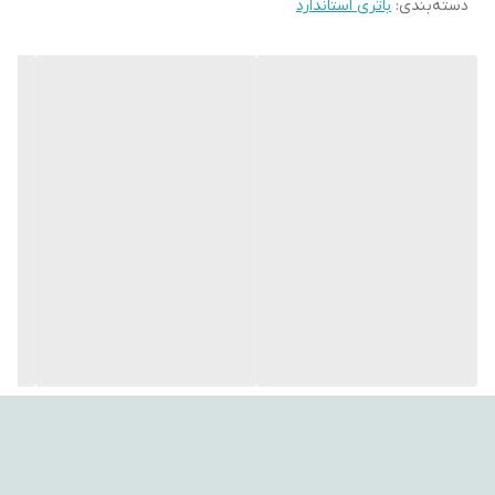
دسته‌بندی
:
باتری استاندارد
چرخه عمر >۱۰۰۰ بار شارژ با عملکرد مناسب حتی پس از ۱۲ ماه استفاده
نکردن
طراحی استاندارد Flat‑Top و ابعاد ~۱۸×۶۵ میلی‌متر برای اکثر شارژرها و
دستگاه‌های ۱۸۶۵۰