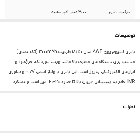
ظرفیت باتری
3000 میلی آمپر ساعت
مناسب برای
آقایان و بانوان
توضیحات
قابلیت‌های باتری
قابلیت شارژ مجدد
باتری لیتیوم‌ یون AWT مدل 18650 ظرفیت ۳۰۰۰mAh (تک عددی)،
تعداد باتری‌های
یک عدد
مناسب برای دستگاه‌های مصرف بالا مانند ویپ، پاوربانک، چراغ‌قوه و
موجود در پک
ابزارهای الکترونیکی به‌روز است. این باتری با ولتاژ اسمی ۳.۷V و فناوری
سایر توضیحات
پرمصرف در زمینه استفاده برای ویپ و ...
IMR، قادر به پشتیبانی جریان بالا تا حدود ۳۰–۴۰ آمپر است و عملکرد
قابل قبولی در طی استفاده روزمره ارائه می‌دهد.
ویژگی‌های کلیدی:
نظرات
ظرفیت اسمی ۳۰۰۰mAh و ولتاژ ۳.۷V برای تأمین انرژی پایدار
توانایی پشتیبانی جریان مداوم تا حدود ۳۰–۳۵A و پیک تا ۴۰A به‌طور
موقت