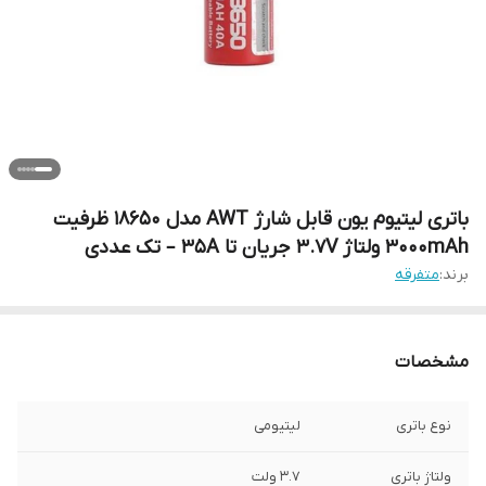
باتری لیتیوم‌ یون قابل شارژ AWT مدل 18650 ظرفیت
۳۰۰۰mAh ولتاژ 3.7V جریان تا 35A – تک عددی
برند:
متفرقه
مشخصات
نوع باتری
لیتیومی
ولتاژ باتری
3.7 ولت