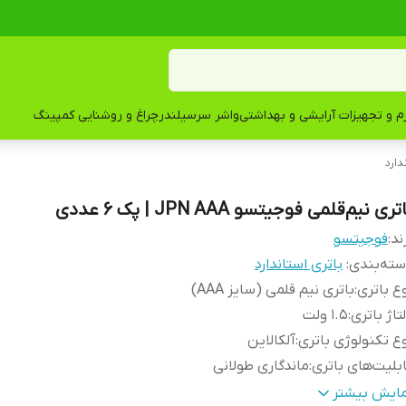
زم و تجهیزات آرایشی و بهداشتی
واشر سرسیلندر
چراغ و روشنایی کمپینگ
دارد
تری نیم‌قلمی فوجیتسو JPN AAA | پک ۶ عددی
ند:
فوجیتسو
ته‌بندی
:
باتری استاندارد
ع باتری
:
باتری نیم قلمی (سایز AAA)
تاژ باتری
:
1.5 ولت
ع تکنولوژی باتری
:
آلکالاین
بلیت‌های باتری
:
ماندگاری طولانی
داد باتری‌های موجود در پک
:
شش عدد
مایش بیشتر