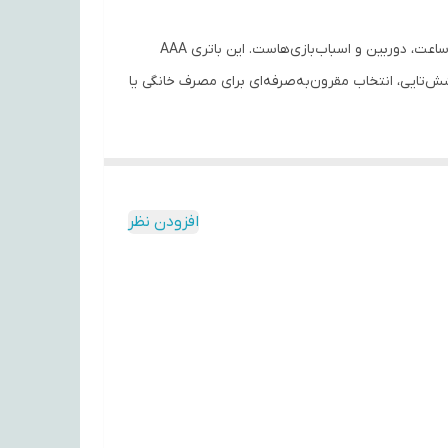
باتری نیم‌قلمی فوجیتسو مدل JPN با بسته ۶ عددی، گزینه‌ای ایده‌آل برای استفاده در وسایل الکترونیکی کوچک مانند کنترل تلویزیون، ساعت، دوربین و اسباب‌بازی‌هاست. این باتری AAA
را تضمین می‌کند. بسته‌بندی شش‌تایی، انتخاب مقرون‌به‌صرفه‌ای برای مصرف خانگی یا
افزودن نظر