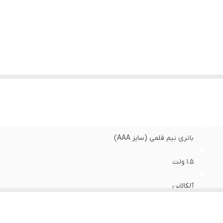
ایر توضیحات
:
ساخت ژاپن
باتری نیم قلمی (سایز AAA)
1.5 ولت
آلکالاین
ماندگاری طولانی