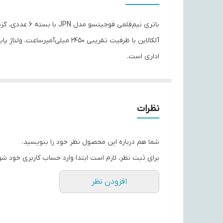
تعداد باتری‌های موجود در پک
سایر توضیحات
اداری است.
ویژگی‌های کلیدی:
نظرات
بسته ۶ عددی باتری نیم‌قلمی AAA فوجیتسو مدل JPN
شما هم درباره این محصول نظر خود را بنویسید.
تکنولوژی آلکالاین با ماندگاری طولانی مناسب برای استفا
برای ثبت نظر، لازم است ابتدا وارد حساب کاربری خود شو
افزودن نظر
ظرفیت تقریبی حدود ۲۴۵۰ mAh با ولتاژ استاندارد ۱/۲ V
مناسب برای دستگاه‌های مصرف متوسط مثل کنترل‌، دور