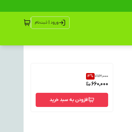
ورود | ثبت‌نام
14
%
773,000
660,000
افزودن به سبد خرید