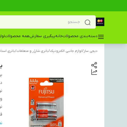
دسته‌بندی محصولات
خانه
پیگیری سفارش
همه محصولات
لوا
دیجی ساز
/
لوازم جانبی الکترونیک
/
باتری.شارژر و متعلقات
/
باتری استان
با
بر
دس
نو
ول
نو
قا
تع
ن