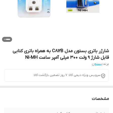
شارژر باتری بستون مدل C812B به همراه باتری کتابی
قابل شارژ 9 ولت 300 میلی آمپر ساعت Ni-MH
برند:
بستون
سرویس ویژه دیجی کالا: 7 روز تضمین بازگشت کالا
مشخصات