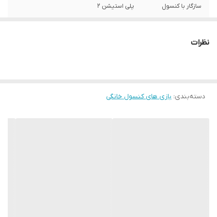
سازگار با کنسول
پلی استیشن 2
ژانر بازی
اکشن , ماجراجویی , نقش‌آفرینی , فکری
نظرات
مناسب برای رده
11-13 سال
سنی
نوع دیسک
DVD 5
دسته‌بندی
:
بازی های کنسول خانگی
تعداد دیسک
1
سایر توضیحات
سی دی نقره ای و اورجینال شرکتی