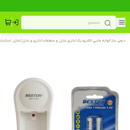
دیجی ساز
/
لوازم جانبی الکترونیک
/
باتری.شارژر و متعلقات
/
باتری و شارژر
/
شارژر استاندار