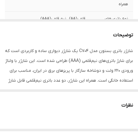
همراه
نوع باتری های
قلمی(AA) , نیم قلمی(AAA)
پشتیبانی شده
توضیحات
ابعاد
20×20×20
شارژر باتری بستون مدل C704 یک شارژر دیواری ساده و کاربردی است که
وزن
200 گرم
برای شارژ باتری‌های نیم‌قلمی (AAA) طراحی شده است. این شارژر با ولتاژ
ورودی 220 ولت و دوشاخه سازگار با پریزهای برق در ایران، مناسب برای
استفاده خانگی است. همراه این شارژر، دو عدد باتری نیم‌قلمی قابل شارژ
بستون مدل BT-1100 با ظرفیت 1100 میلی‌آمپر ساعت ارائه می‌شود. این
باتری‌ها از تکنولوژی نیکل-متال هیدرید (Ni-MH) بهره می‌برند و قابلیت
نظرات
شارژ مجدد را دارند، که باعث صرفه‌جویی در هزینه‌ها و کاهش تولید
زباله‌های الکترونیکی می‌شود.