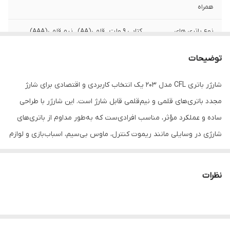
همراه
نوع باتری های
کتابی 9 ولت , قلمی(AA) , نیم قلمی(AAA)
پشتیبانی شده
توضیحات
ابعاد
20×20×20
شارژر باتری CFL مدل 203 یک انتخاب کاربردی و اقتصادی برای شارژ
وزن
300 گرم
مجدد باتری‌های قلمی و نیم‌قلمی قابل شارژ است. این شارژر با طراحی
ساده و عملکرد مؤثر، مناسب افرادی‌ست که به‌طور مداوم از باتری‌های
شارژی در وسایلی مانند ریموت کنترل، ماوس بی‌سیم، اسباب‌بازی و لوازم
خانگی استفاده می‌کنند.
نظرات
این پکیج شامل یک جفت باتری نیم‌قلمی (AAA) قابل شارژ با ظرفیت
2700 میلی‌آمپر ساعت نیز می‌باشد که از برند معتبر CFL بوده و برای
استفاده‌های روزمره بسیار مناسب است. همراه بودن باتری با شارژر باعث