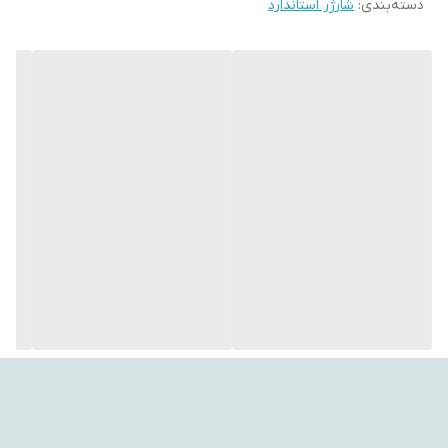
دسته‌بندی
:
شارژر استاندارد
صرفه‌جویی در هزینه و زمان خرید جداگانه می‌شود.
---
✅ ویژگی‌های کلیدی
🔋 شارژر باتری CFL مدل 203:
قابلیت شارژ باتری‌های قابل شارژ قلمی (AA) و نیم‌قلمی (AAA)
طراحی ساده و قابل حمل برای استفاده خانگی و مسافرتی
اتصال برق شهری با دو شاخه استاندارد