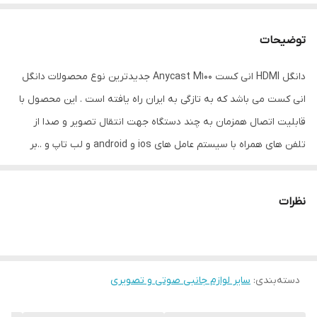
توضیحات
دانگل HDMI انی کست Anycast M100 جدیدترین نوع محصولات دانگل
انی کست می باشد که به تازگی به ایران راه یافته است . این محصول با
قابلیت اتصال همزمان به چند دستگاه جهت انتقال تصویر و صدا از
تلفن های همراه با سیستم عامل های ios و android و لب تاپ و ..بر
روی صفحه نمایش تلویزیون یا سایر دستگاه های دارای پورت HDMI با
سرعت بالا و کیفیت فوق العاده 4K می باشد . دانگل WiFi انی کست با
نظرات
استفاده از تکنولوژی بی سیم وای فای به موبایل شما متصل شده فرمت
های ویدئویی AVI, DIVX, MKV, DAT, VOB, MPG, MPEG, MOV, MP4,
RM, RMVB, WMV و صوتی MP3 – WMA – WAV – OGG – AAC - FLAC
دسته‌بندی
:
سایر لوازم جانبی صوتی و تصویری
و حتی عکس‌هایی با فرمت JPG – BMP - PNG را بر روی صفحه بزرگ
تلویزیون با ابعاد مختلف نمایش می دهد. بدیهی است که این دانگل از