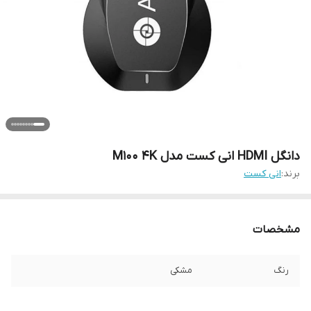
دانگل HDMI انی کست مدل M100 4K
برند:
انی کست
مشخصات
رنگ
مشکی