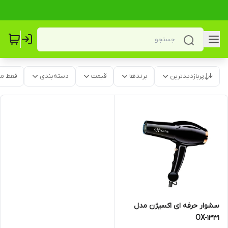
پربازدیدترین
برندها
قیمت
دسته‌بندی
فقط م
سشوار حرفه ای اکسیژن مدل
OX-1331