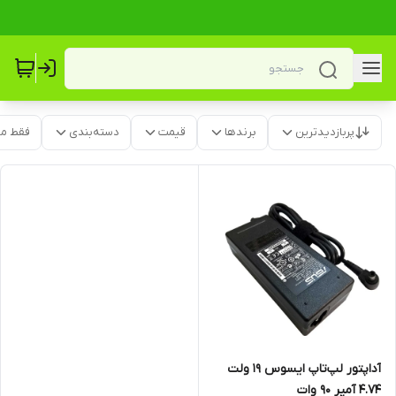
پربازدیدترین
برندها
قیمت
دسته‌بندی
فقط م
آداپتور لپ‌تاپ ایسوس 19 ولت
4.74 آمپر 90 وات